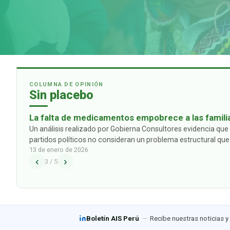
COLUMNA DE OPINIÓN
Sin placebo
La falta de medicamentos empobrece a las famili
las propuestas de los partidos políticos
Un análisis realizado por Gobierna Consultores evidencia que 
partidos políticos no consideran un problema estructural que
13 de enero de 2026
ciudadanos y sus familias: el alto gasto de bolsillo que deben
‹
›
3
/
5
Boletín AIS Perú
—
Recibe nuestras noticias y 