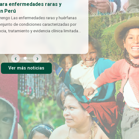
para enfermedades raras y
en Perú
rengo Las enfermedades raras y huérfanas
onjunto de condiciones caracterizadas por
cia, tratamiento y evidencia clínica limitada
‹
›
Ver más noticias