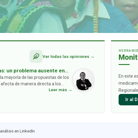
HERRAMI
Monit
Ver todas las opiniones →
as: un problema ausente en
En este e
la mayoría de las propuestas de los
medicamen
 afecta de manera directa a los
Leer más →
Regionale
 asumir c
…
Ir al
análisis en LinkedIn