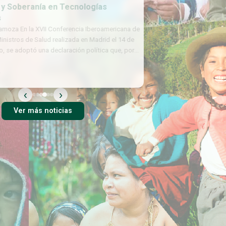
 Soberanía en Tecnologías
oza En la XVII Conferencia Iberoamericana de
istros de Salud realizada en Madrid el 14 de
e adoptó una declaración política que, por
‹
›
Ver más noticias