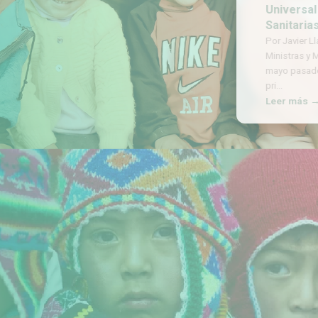
Universal y
Sanitarias
Por Javier Llam
Ministras y Min
mayo pasado, s
pri
…
Leer más →