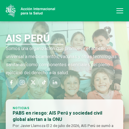
AIS PERÚ
Somos una organización que promueve el acceso
universal a medicamentos, vacunas y otras tecnologías
sanitarias como componentes esenciales del pleno
ejercicio del derecho a la salud.
NOTICIAS
PABS en riesgo: AIS Perú y sociedad civil
global alertan a la ONU
Por: Javier Llamoza El 2 de julio de 2026, AIS Perú se sumó a