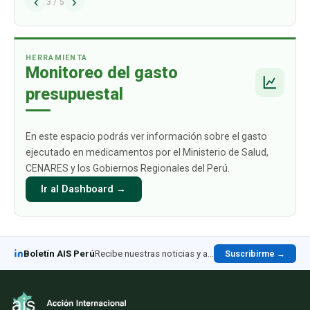
‹
›
problema estructural que afecta de manera
3
/
5
directa a los ciudadanos y sus familias: el alto
gasto de bolsillo que deben asumir c
…
HERRAMIENTA
Monitoreo del gasto
presupuestal
En este espacio podrás ver información sobre el gasto
ejecutado en medicamentos por el Ministerio de Salud,
CENARES y los Gobiernos Regionales del Perú.
Ir al Dashboard →
Boletín AIS Perú
Recibe nuestras noticias y análisis en LinkedIn
Suscribirme →