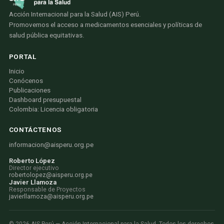
Acción Internacional para la Salud (AIS) Perú.
Promovemos el acceso a medicamentos esenciales y políticas de
salud pública equitativas.
PORTAL
Inicio
Conócenos
Publicaciones
Dashboard presupuestal
Colombia: Licencia obligatoria
CONTÁCTENOS
informacion@aisperu.org.pe
Roberto López
Director ejecutivo
robertolopez@aisperu.org.pe
Javier Llamoza
Responsable de Proyectos
javierllamoza@aisperu.org.pe
©
2026
AIS Perú — Acción Internacional para la Salud. Todos los derechos