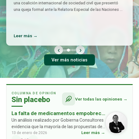
una coalición internacional de sociedad civil que presentó
una queja formal ante la Relatora Especial de las Naciones
…
Leer más →
‹
›
Ver más noticias
COLUMNA DE OPINIÓN
Sin placebo
Ver todas las opiniones →
La falta de medicamentos empobrece
a las familias: un problema ausente en
Un análisis realizado por Gobierna Consultores
evidencia que la mayoría de las propuestas de
las propuestas de los partidos
Leer más →
13 de enero de 2026
los partidos políticos no consideran un
políticos