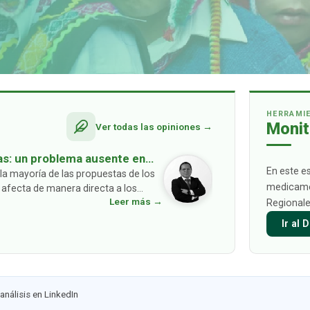
HERRAMI
Monit
Ver todas las opiniones →
as: un problema ausente en
En este e
la mayoría de las propuestas de los
medicamen
 afecta de manera directa a los
Leer más →
Regionale
 asumir c
…
Ir al
análisis en LinkedIn