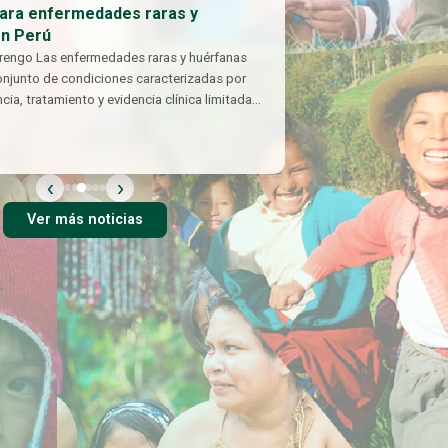
para enfermedades raras y
en Perú
rengo Las enfermedades raras y huérfanas
onjunto de condiciones caracterizadas por
cia, tratamiento y evidencia clínica limitada
‹
›
Ver más noticias