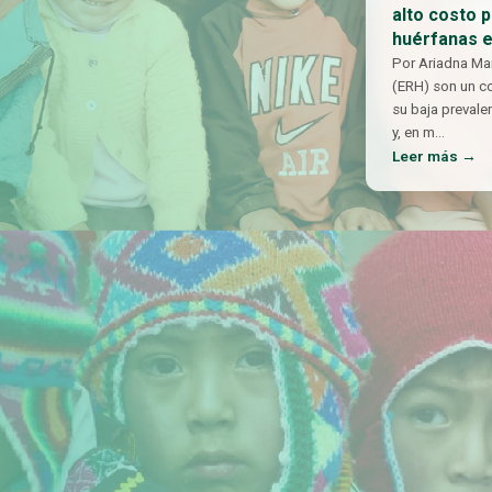
alto costo 
huérfanas 
Por Ariadna Ma
(ERH) son un c
su baja prevalen
y, en m
…
Leer más →