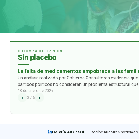
COLUMNA DE OPINIÓN
Sin placebo
La falta de medicamentos empobrece a las famili
las propuestas de los partidos políticos
Un análisis realizado por Gobierna Consultores evidencia que 
partidos políticos no consideran un problema estructural que
13 de enero de 2026
ciudadanos y sus familias: el alto gasto de bolsillo que deben
‹
›
3
/
5
Boletín AIS Perú
—
Recibe nuestras noticias y 