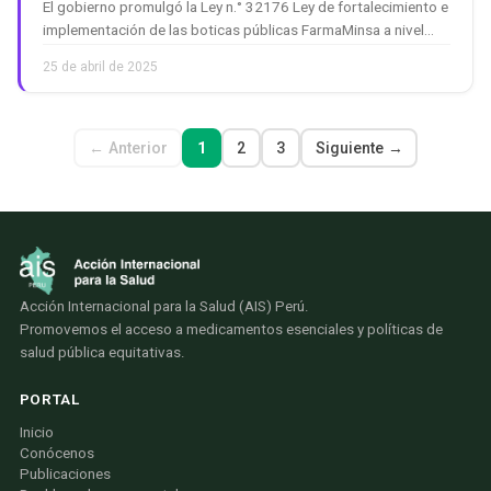
El gobierno promulgó la Ley n.° 32176 Ley de fortalecimiento e
implementación de las boticas públicas FarmaMinsa a nivel
nacional. Medida populista que pretende comunicar a la
25 de abril de 2025
población que el gobierno estaría preocupado por resolver los
problemas de salud de …
← Anterior
1
2
3
Siguiente →
Acción Internacional para la Salud (AIS) Perú.
Promovemos el acceso a medicamentos esenciales y políticas de
salud pública equitativas.
PORTAL
Inicio
Conócenos
Publicaciones