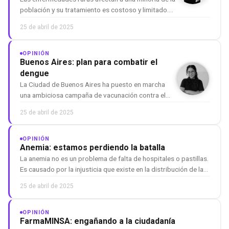
población y su tratamiento es costoso y limitado.
En la próxima reunión de la OMS, se debatirá sobre
25 de abril de 2025
equidad e inclusión en el acceso a medicamentos.
OPINIÓN
Buenos Aires: plan para combatir el
dengue
La Ciudad de Buenos Aires ha puesto en marcha
una ambiciosa campaña de vacunación contra el
dengue, un virus que ha afectado a miles de
25 de abril de 2025
argentinos en las últimas temporadas. Con
556.820 contagios y 404 muertes reportadas en el
país durante la última temporada,…
OPINIÓN
Anemia: estamos perdiendo la batalla
La anemia no es un problema de falta de hospitales o pastillas.
Es causado por la injusticia que existe en la distribución de la
riqueza del país, en la falta de trabajo y de justas
25 de abril de 2025
remuneraciones.
OPINIÓN
FarmaMINSA: engañando a la ciudadanía