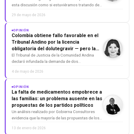
esta discusión como si estuviéramos tratando de
impedir que algunos medicamentos antiguos que
29 de mayo de 2026
aún están en el mercado desaparezcan. Sin
embargo, la información presentada por la propia
DIGEMID en las reuniones técni…
OPINIÓN
Colombia obtiene fallo favorable en el
Tribunal Andino por la licencia
obligatoria del dolutegravir — pero la
batalla jurídica interna continúa
El Tribunal de Justicia de la Comunidad Andina
declaró infundada la demanda de dos
farmacéuticas multinacionales contra la licencia
4 de mayo de 2026
obligatoria del medicamento de primera línea para
el VIH, en una decisión histórica para el acceso a
medicamentos en la región. …
OPINIÓN
La falta de medicamentos empobrece a
las familias: un problema ausente en las
propuestas de los partidos políticos
Un análisis realizado por Gobierna Consultores
evidencia que la mayoría de las propuestas de los
partidos políticos no consideran un problema
13 de enero de 2026
estructural que afecta de manera directa a los