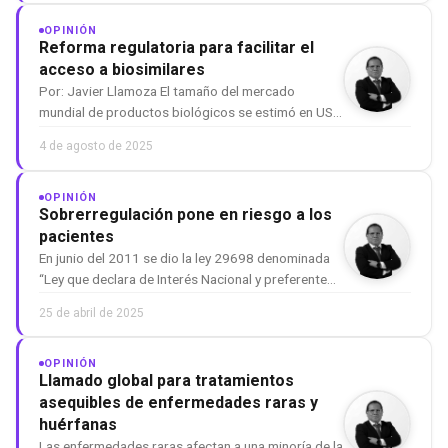
ciudadanos y sus familias: el alto gasto de bolsillo
que deben asumir c…
OPINIÓN
Reforma regulatoria para facilitar el
acceso a biosimilares
Por: Javier Llamoza El tamaño del mercado
mundial de productos biológicos se estimó en USD
461mil millones en 2022, y se prevé que alcance
4 de agosto de 2025
los USD 1009 mil millones para 2030. Este
crecimiento está impulsado principalmente por
aquellos productos biológicos par…
OPINIÓN
Sobrerregulación pone en riesgo a los
pacientes
En junio del 2011 se dio la ley 29698 denominada
“Ley que declara de Interés Nacional y preferente
atención el tratamiento de personas que padecen
25 de abril de 2025
enfermedades raras o huérfanas”. Ocho años
después, en 2019, con DS N° 004-2019-SA fue
aprobado su reglamento.
OPINIÓN
Llamado global para tratamientos
asequibles de enfermedades raras y
huérfanas
Las enfermedades raras afectan a una minoría de la