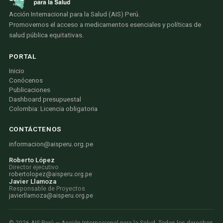
Acción Internacional para la Salud (AIS) Perú.
Promovemos el acceso a medicamentos esenciales y políticas de
salud pública equitativas.
PORTAL
Inicio
Conócenos
Publicaciones
Dashboard presupuestal
Colombia: Licencia obligatoria
CONTÁCTENOS
informacion@aisperu.org.pe
Roberto López
Director ejecutivo
robertolopez@aisperu.org.pe
Javier Llamoza
Responsable de Proyectos
javierllamoza@aisperu.org.pe
©
2026
AIS Perú — Acción Internacional para la Salud. Todos los derechos