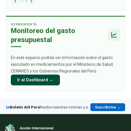
‹
›
antiguos que aún están en el mercado
1
/
5
desaparezcan. Sin embargo, la información
presentada por la propia DIGEMID en las
reuniones técni
…
HERRAMIENTA
Monitoreo del gasto
presupuestal
En este espacio podrás ver información sobre el gasto
ejecutado en medicamentos por el Ministerio de Salud,
CENARES y los Gobiernos Regionales del Perú.
Ir al Dashboard →
Boletín AIS Perú
Recibe nuestras noticias y análisis en LinkedIn
Suscribirme →