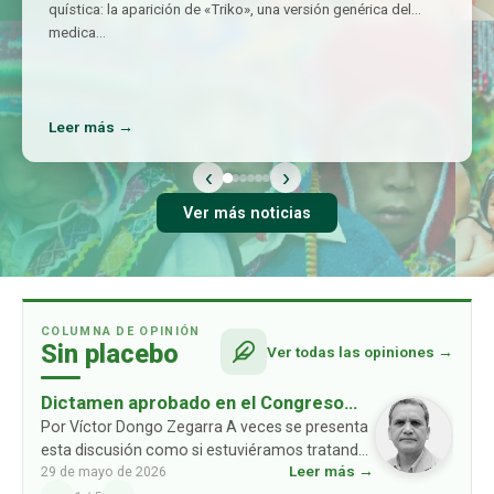
quística: la aparición de «Triko», una versión genérica del
medica
…
Leer más →
‹
›
Ver más noticias
COLUMNA DE OPINIÓN
Sin placebo
Ver todas las opiniones →
Dictamen aprobado en el Congreso
busca el regreso de cientos de
Por Víctor Dongo Zegarra A veces se presenta
esta discusión como si estuviéramos tratando
productos retirados del mercado
Leer más →
29 de mayo de 2026
de impedir que algunos medicamentos