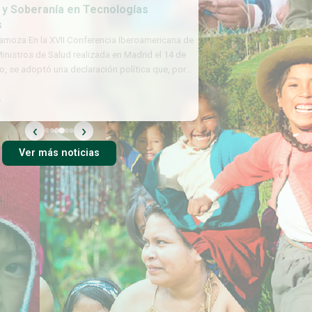
 Soberanía en Tecnologías
oza En la XVII Conferencia Iberoamericana de
istros de Salud realizada en Madrid el 14 de
e adoptó una declaración política que, por
‹
›
Ver más noticias