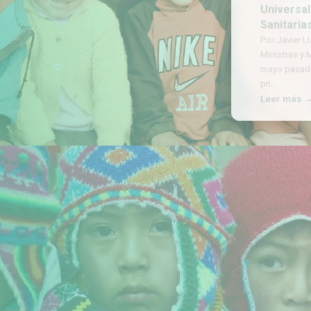
Universal y
Sanitarias
Por Javier Llam
Ministras y Min
mayo pasado, s
pri
…
Leer más →