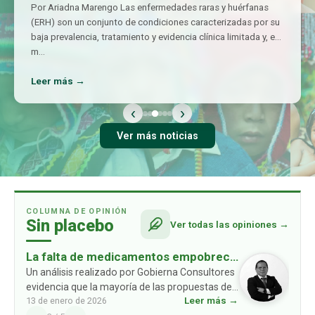
Por Ariadna Marengo Las enfermedades raras y huérfanas
(ERH) son un conjunto de condiciones caracterizadas por su
baja prevalencia, tratamiento y evidencia clínica limitada y, en
m
…
Leer más →
‹
›
Ver más noticias
COLUMNA DE OPINIÓN
Sin placebo
Ver todas las opiniones →
La falta de medicamentos empobrece
a las familias: un problema ausente en
Un análisis realizado por Gobierna Consultores
evidencia que la mayoría de las propuestas de
las propuestas de los partidos
Leer más →
13 de enero de 2026
los partidos políticos no consideran un
políticos