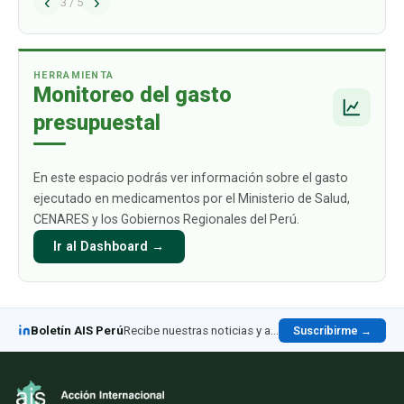
‹
›
problema estructural que afecta de manera
3
/
5
directa a los ciudadanos y sus familias: el alto
gasto de bolsillo que deben asumir c
…
HERRAMIENTA
Monitoreo del gasto
presupuestal
En este espacio podrás ver información sobre el gasto
ejecutado en medicamentos por el Ministerio de Salud,
CENARES y los Gobiernos Regionales del Perú.
Ir al Dashboard →
Boletín AIS Perú
Recibe nuestras noticias y análisis en LinkedIn
Suscribirme →