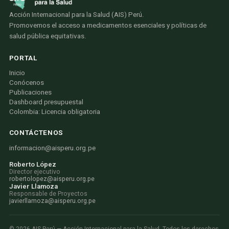
Acción Internacional para la Salud (AIS) Perú.
Promovemos el acceso a medicamentos esenciales y políticas de
salud pública equitativas.
PORTAL
Inicio
Conócenos
Publicaciones
Dashboard presupuestal
Colombia: Licencia obligatoria
CONTÁCTENOS
informacion@aisperu.org.pe
Roberto López
Director ejecutivo
robertolopez@aisperu.org.pe
Javier Llamoza
Responsable de Proyectos
javierllamoza@aisperu.org.pe
©
2026
AIS Perú — Acción Internacional para la Salud. Todos los derechos