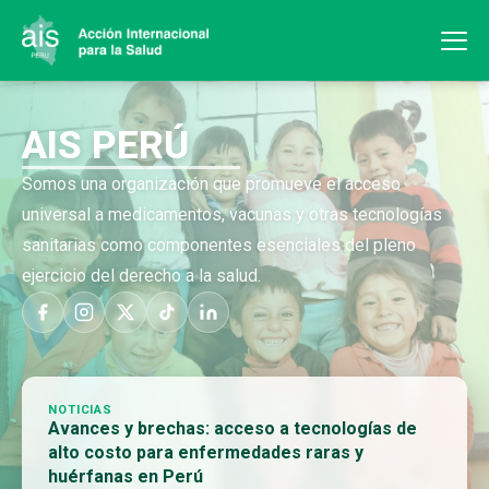
AIS PERÚ
Somos una organización que promueve el acceso
universal a medicamentos, vacunas y otras tecnologías
sanitarias como componentes esenciales del pleno
ejercicio del derecho a la salud.
NOTICIAS
Avances y brechas: acceso a tecnologías de
alto costo para enfermedades raras y
huérfanas en Perú