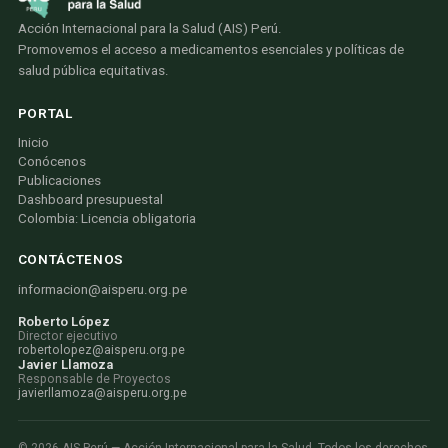
Acción Internacional para la Salud (AIS) Perú.
Promovemos el acceso a medicamentos esenciales y políticas de
salud pública equitativas.
PORTAL
Inicio
Conócenos
Publicaciones
Dashboard presupuestal
Colombia: Licencia obligatoria
CONTÁCTENOS
informacion@aisperu.org.pe
Roberto López
Director ejecutivo
robertolopez@aisperu.org.pe
Javier Llamoza
Responsable de Proyectos
javierllamoza@aisperu.org.pe
©
2026
AIS Perú — Acción Internacional para la Salud. Todos los derechos