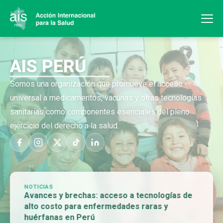
AIS PERÚ
Somos una organización que promueve el acceso
universal a medicamentos, vacunas y otras tecnologías
sanitarias como componentes esenciales del pleno
ejercicio del derecho a la salud.
NOTICIAS
Avances y brechas: acceso a tecnologías de
alto costo para enfermedades raras y
huérfanas en Perú