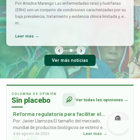
Por Ariadna Marengo Las enfermedades raras y huérfanas
(ERH) son un conjunto de condiciones caracterizadas por su
baja prevalencia, tratamiento y evidencia clínica limitada y, en
m
…
Leer más →
‹
›
Ver más noticias
COLUMNA DE OPINIÓN
Sin placebo
Ver todas las opiniones →
Reforma regulatoria para facilitar el
acceso a biosimilares
Por: Javier Llamoza El tamaño del mercado
mundial de productos biológicos se estimó en
Leer más →
4 de agosto de 2025
USD 461mil millones en 2022, y se prevé que