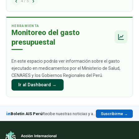
‹
›
alcance los USD 1009 mil millones para 2030.
4
/
5
Este crecimiento está impulsado
principalmente por aquellos productos
biológicos par
…
HERRAMIENTA
Monitoreo del gasto
presupuestal
En este espacio podrás ver información sobre el gasto
ejecutado en medicamentos por el Ministerio de Salud,
CENARES y los Gobiernos Regionales del Perú.
Ir al Dashboard →
Boletín AIS Perú
Recibe nuestras noticias y análisis en LinkedIn
Suscribirme →