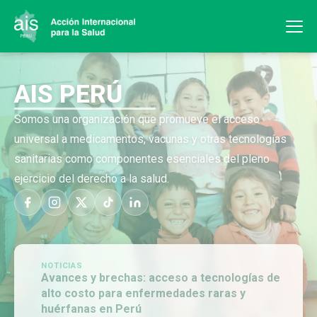
AIS PERÚ
Somos una organización que promueve el acceso
universal a medicamentos, vacunas y otras tecnologías
sanitarias como componentes esenciales del pleno
ejercicio del derecho a la salud.
NOTICIAS
Avances y brechas: acceso a tecnologías de
alto costo para enfermedades raras y
huérfanas en Perú