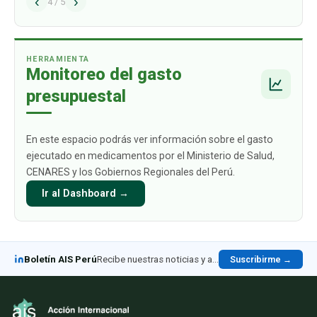
‹
›
alcance los USD 1009 mil millones para 2030.
4
/
5
Este crecimiento está impulsado
principalmente por aquellos productos
biológicos par
…
HERRAMIENTA
Monitoreo del gasto
presupuestal
En este espacio podrás ver información sobre el gasto
ejecutado en medicamentos por el Ministerio de Salud,
CENARES y los Gobiernos Regionales del Perú.
Ir al Dashboard →
Boletín AIS Perú
Recibe nuestras noticias y análisis en LinkedIn
Suscribirme →