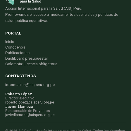
Acción Internacional para la Salud (AIS) Perú.
Promovemos el acceso a medicamentos esenciales y políticas de
salud pública equitativas.
PORTAL
Inicio
Conócenos
Publicaciones
Dashboard presupuestal
Colombia: Licencia obligatoria
CONTÁCTENOS
informacion@aisperu.org.pe
Roberto López
Director ejecutivo
robertolopez@aisperu.org.pe
Javier Llamoza
Responsable de Proyectos
javierllamoza@aisperu.org.pe
©
2026
AIS Perú — Acción Internacional para la Salud. Todos los derechos