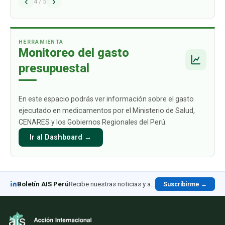
‹
›
alcance los USD 1009 mil millones para 2030.
4
/
5
Este crecimiento está impulsado
principalmente por aquellos productos
biológicos par
…
HERRAMIENTA
Monitoreo del gasto
presupuestal
En este espacio podrás ver información sobre el gasto
ejecutado en medicamentos por el Ministerio de Salud,
CENARES y los Gobiernos Regionales del Perú.
Ir al Dashboard →
Boletín AIS Perú
Recibe nuestras noticias y análisis en LinkedIn
Suscribirme →