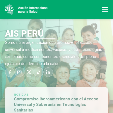
AIS PERÚ
Somos una organización que promueve el acceso
universal a medicamentos, vacunas y otras tecnologías
sanitarias como componentes esenciales del pleno
ejercicio del derecho a la salud.
NOTICIAS
Compromiso Iberoamericano con el Acceso
Universal y Soberanía en Tecnologías
Sanitarias