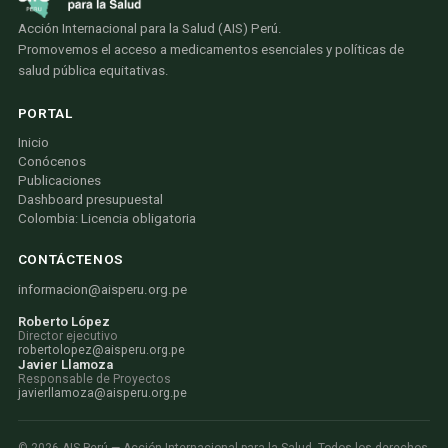
Acción Internacional para la Salud (AIS) Perú.
Promovemos el acceso a medicamentos esenciales y políticas de
salud pública equitativas.
PORTAL
Inicio
Conócenos
Publicaciones
Dashboard presupuestal
Colombia: Licencia obligatoria
CONTÁCTENOS
informacion@aisperu.org.pe
Roberto López
Director ejecutivo
robertolopez@aisperu.org.pe
Javier Llamoza
Responsable de Proyectos
javierllamoza@aisperu.org.pe
©
2026
AIS Perú — Acción Internacional para la Salud. Todos los derechos