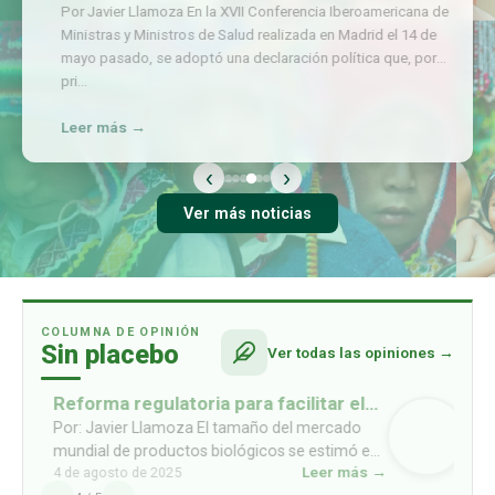
Por Javier Llamoza En la XVII Conferencia Iberoamericana de
Ministras y Ministros de Salud realizada en Madrid el 14 de
mayo pasado, se adoptó una declaración política que, por
pri
…
Leer más →
‹
›
Ver más noticias
COLUMNA DE OPINIÓN
Sin placebo
Ver todas las opiniones →
Reforma regulatoria para facilitar el
acceso a biosimilares
Por: Javier Llamoza El tamaño del mercado
mundial de productos biológicos se estimó en
Leer más →
4 de agosto de 2025
USD 461mil millones en 2022, y se prevé que