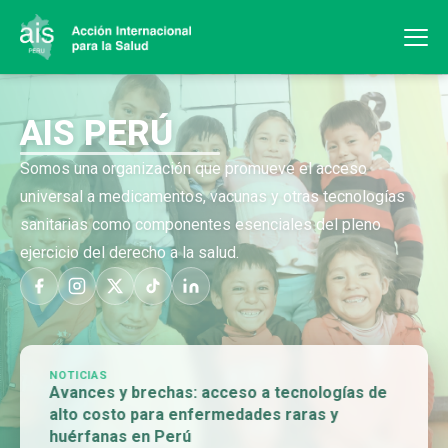
AIS PERÚ
Somos una organización que promueve el acceso
universal a medicamentos, vacunas y otras tecnologías
sanitarias como componentes esenciales del pleno
ejercicio del derecho a la salud.
NOTICIAS
Avances y brechas: acceso a tecnologías de
alto costo para enfermedades raras y
huérfanas en Perú