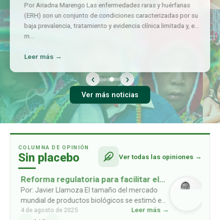
Por Ariadna Marengo Las enfermedades raras y huérfanas
(ERH) son un conjunto de condiciones caracterizadas por su
baja prevalencia, tratamiento y evidencia clínica limitada y, en
m
…
Leer más →
‹
›
Ver más noticias
COLUMNA DE OPINIÓN
Sin placebo
Ver todas las opiniones →
Reforma regulatoria para facilitar el
acceso a biosimilares
Por: Javier Llamoza El tamaño del mercado
mundial de productos biológicos se estimó en
Leer más →
4 de agosto de 2025
USD 461mil millones en 2022, y se prevé que