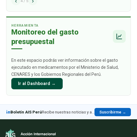
‹
›
alcance los USD 1009 mil millones para 2030.
4
/
5
Este crecimiento está impulsado
principalmente por aquellos productos
biológicos par
…
HERRAMIENTA
Monitoreo del gasto
presupuestal
En este espacio podrás ver información sobre el gasto
ejecutado en medicamentos por el Ministerio de Salud,
CENARES y los Gobiernos Regionales del Perú.
Ir al Dashboard →
Boletín AIS Perú
Recibe nuestras noticias y análisis en LinkedIn
Suscribirme →