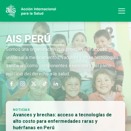
AIS PERÚ
Somos una organización que promueve el acceso
universal a medicamentos, vacunas y otras tecnologías
sanitarias como componentes esenciales del pleno
ejercicio del derecho a la salud.
NOTICIAS
Avances y brechas: acceso a tecnologías de
alto costo para enfermedades raras y
huérfanas en Perú