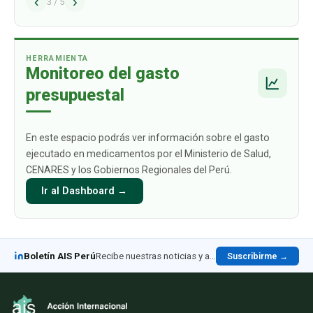
‹
›
problema estructural que afecta de manera
3
/
5
directa a los ciudadanos y sus familias: el alto
gasto de bolsillo que deben asumir c
…
HERRAMIENTA
Monitoreo del gasto
presupuestal
En este espacio podrás ver información sobre el gasto
ejecutado en medicamentos por el Ministerio de Salud,
CENARES y los Gobiernos Regionales del Perú.
Ir al Dashboard →
Boletín AIS Perú
Recibe nuestras noticias y análisis en LinkedIn
Suscribirme →