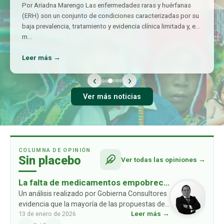
Por Ariadna Marengo Las enfermedades raras y huérfanas
(ERH) son un conjunto de condiciones caracterizadas por su
baja prevalencia, tratamiento y evidencia clínica limitada y, en
m
…
Leer más →
‹
›
Ver más noticias
COLUMNA DE OPINIÓN
Sin placebo
Ver todas las opiniones →
La falta de medicamentos empobrece
a las familias: un problema ausente en
Un análisis realizado por Gobierna Consultores
evidencia que la mayoría de las propuestas de
las propuestas de los partidos
Leer más →
13 de enero de 2026
los partidos políticos no consideran un
políticos