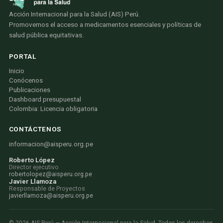
Acción Internacional para la Salud (AIS) Perú.
Promovemos el acceso a medicamentos esenciales y políticas de
salud pública equitativas.
PORTAL
Inicio
Conócenos
Publicaciones
Dashboard presupuestal
Colombia: Licencia obligatoria
CONTÁCTENOS
informacion@aisperu.org.pe
Roberto López
Director ejecutivo
robertolopez@aisperu.org.pe
Javier Llamoza
Responsable de Proyectos
javierllamoza@aisperu.org.pe
©
2026
AIS Perú — Acción Internacional para la Salud. Todos los derechos