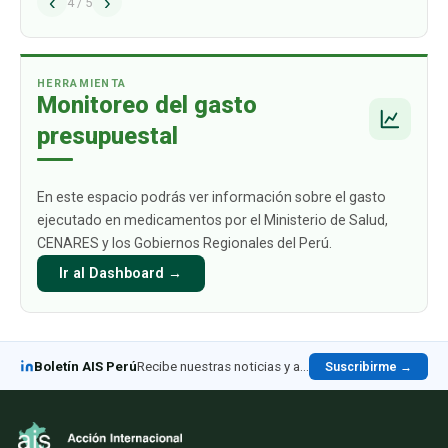
‹
›
alcance los USD 1009 mil millones para 2030.
4
/
5
Este crecimiento está impulsado
principalmente por aquellos productos
biológicos par
…
HERRAMIENTA
Monitoreo del gasto
presupuestal
En este espacio podrás ver información sobre el gasto
ejecutado en medicamentos por el Ministerio de Salud,
CENARES y los Gobiernos Regionales del Perú.
Ir al Dashboard →
Boletín AIS Perú
Recibe nuestras noticias y análisis en LinkedIn
Suscribirme →