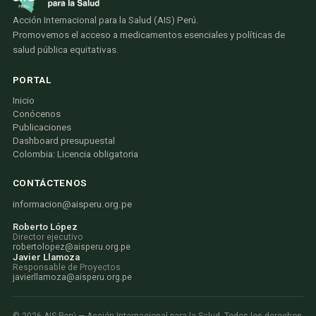
Acción Internacional para la Salud (AIS) Perú.
Promovemos el acceso a medicamentos esenciales y políticas de
salud pública equitativas.
PORTAL
Inicio
Conócenos
Publicaciones
Dashboard presupuestal
Colombia: Licencia obligatoria
CONTÁCTENOS
informacion@aisperu.org.pe
Roberto López
Director ejecutivo
robertolopez@aisperu.org.pe
Javier Llamoza
Responsable de Proyectos
javierllamoza@aisperu.org.pe
©
2026
AIS Perú — Acción Internacional para la Salud. Todos los derechos