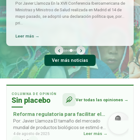
Por Javier Llamoza En la XVII Conferencia Iberoamericana de
Ministras y Ministros de Salud realizada en Madrid el 14 de
mayo pasado, se adoptó una declaración política que, por
pri
…
Leer más →
‹
›
Ver más noticias
COLUMNA DE OPINIÓN
Sin placebo
Ver todas las opiniones →
Reforma regulatoria para facilitar el
acceso a biosimilares
Por: Javier Llamoza El tamaño del mercado
mundial de productos biológicos se estimó en
Leer más →
4 de agosto de 2025
USD 461mil millones en 2022, y se prevé que