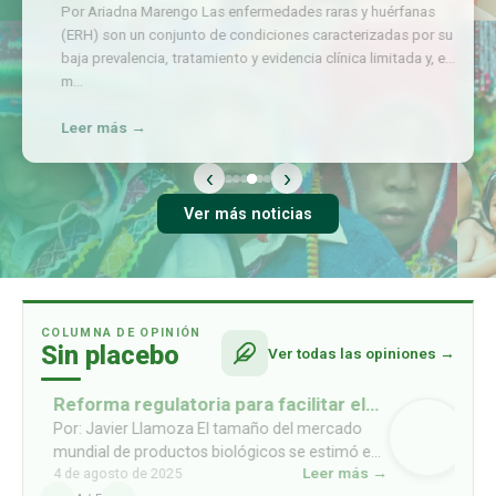
Por Ariadna Marengo Las enfermedades raras y huérfanas
(ERH) son un conjunto de condiciones caracterizadas por su
baja prevalencia, tratamiento y evidencia clínica limitada y, en
m
…
Leer más →
‹
›
Ver más noticias
COLUMNA DE OPINIÓN
Sin placebo
Ver todas las opiniones →
Reforma regulatoria para facilitar el
acceso a biosimilares
Por: Javier Llamoza El tamaño del mercado
mundial de productos biológicos se estimó en
Leer más →
4 de agosto de 2025
USD 461mil millones en 2022, y se prevé que