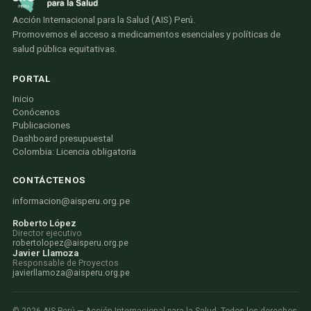
Acción Internacional para la Salud (AIS) Perú.
Promovemos el acceso a medicamentos esenciales y políticas de
salud pública equitativas.
PORTAL
Inicio
Conócenos
Publicaciones
Dashboard presupuestal
Colombia: Licencia obligatoria
CONTÁCTENOS
informacion@aisperu.org.pe
Roberto López
Director ejecutivo
robertolopez@aisperu.org.pe
Javier Llamoza
Responsable de Proyectos
javierllamoza@aisperu.org.pe
©
2026
AIS Perú — Acción Internacional para la Salud. Todos los derechos