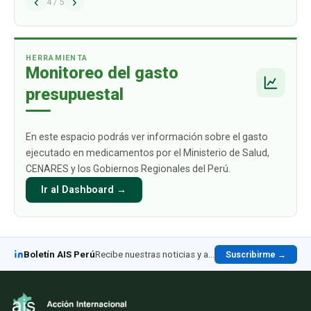
‹
›
alcance los USD 1009 mil millones para 2030.
4
/
5
Este crecimiento está impulsado
principalmente por aquellos productos
biológicos par
…
HERRAMIENTA
Monitoreo del gasto
presupuestal
En este espacio podrás ver información sobre el gasto
ejecutado en medicamentos por el Ministerio de Salud,
CENARES y los Gobiernos Regionales del Perú.
Ir al Dashboard →
Boletín AIS Perú
Recibe nuestras noticias y análisis en LinkedIn
Suscribirme →