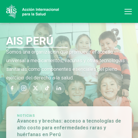
AIS PERÚ
Somos una organización que promueve el acceso
universal a medicamentos, vacunas y otras tecnologías
sanitarias como componentes esenciales del pleno
ejercicio del derecho a la salud.
NOTICIAS
Avances y brechas: acceso a tecnologías de
alto costo para enfermedades raras y
huérfanas en Perú