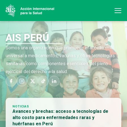
AIS PERÚ
Somos una organización que promueve el acceso
universal a medicamentos, vacunas y otras tecnologías
sanitarias como componentes esenciales del pleno
ejercicio del derecho a la salud.
NOTICIAS
Avances y brechas: acceso a tecnologías de
alto costo para enfermedades raras y
huérfanas en Perú