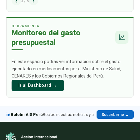
‹
›
problema estructural que afecta de manera
3
/
5
directa a los ciudadanos y sus familias: el alto
gasto de bolsillo que deben asumir c
…
HERRAMIENTA
Monitoreo del gasto
presupuestal
En este espacio podrás ver información sobre el gasto
ejecutado en medicamentos por el Ministerio de Salud,
CENARES y los Gobiernos Regionales del Perú.
Ir al Dashboard →
Boletín AIS Perú
Recibe nuestras noticias y análisis en LinkedIn
Suscribirme →