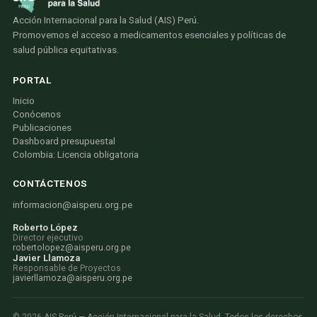
Acción Internacional para la Salud (AIS) Perú.
Promovemos el acceso a medicamentos esenciales y políticas de
salud pública equitativas.
PORTAL
Inicio
Conócenos
Publicaciones
Dashboard presupuestal
Colombia: Licencia obligatoria
CONTÁCTENOS
informacion@aisperu.org.pe
Roberto López
Director ejecutivo
robertolopez@aisperu.org.pe
Javier Llamoza
Responsable de Proyectos
javierllamoza@aisperu.org.pe
©
2026
AIS Perú — Acción Internacional para la Salud. Todos los derechos