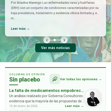
Por Ariadna Marengo Las enfermedades raras y huérfanas
(ERH) son un conjunto de condiciones caracterizadas por su
baja prevalencia, tratamiento y evidencia clínica limitada y, en
m
…
Leer más →
‹
›
Ver más noticias
COLUMNA DE OPINIÓN
Sin placebo
Ver todas las opiniones →
La falta de medicamentos empobrece
a las familias: un problema ausente en
Un análisis realizado por Gobierna Consultores
evidencia que la mayoría de las propuestas de
las propuestas de los partidos
Leer más →
13 de enero de 2026
los partidos políticos no consideran un
políticos