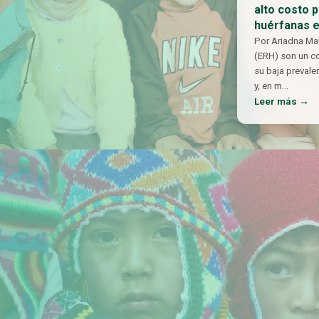
alto costo 
huérfanas 
Por Ariadna Ma
(ERH) son un c
su baja prevalen
y, en m
…
Leer más →