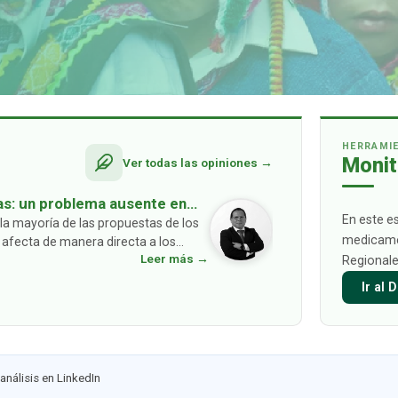
HERRAMI
Monit
Ver todas las opiniones →
as: un problema ausente en
En este e
la mayoría de las propuestas de los
medicamen
 afecta de manera directa a los
Leer más →
Regionale
 asumir c
…
Ir al
análisis en LinkedIn