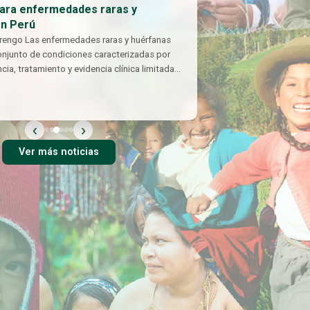
para enfermedades raras y
en Perú
rengo Las enfermedades raras y huérfanas
onjunto de condiciones caracterizadas por
cia, tratamiento y evidencia clínica limitada
‹
›
Ver más noticias