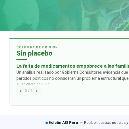
COLUMNA DE OPINIÓN
Sin placebo
La falta de medicamentos empobrece a las famili
las propuestas de los partidos políticos
Un análisis realizado por Gobierna Consultores evidencia que 
partidos políticos no consideran un problema estructural que
13 de enero de 2026
ciudadanos y sus familias: el alto gasto de bolsillo que deben
‹
›
3
/
5
Boletín AIS Perú
—
Recibe nuestras noticias y 