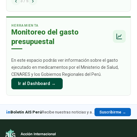
‹
›
problema estructural que afecta de manera
3
/
5
directa a los ciudadanos y sus familias: el alto
gasto de bolsillo que deben asumir c
…
HERRAMIENTA
Monitoreo del gasto
presupuestal
En este espacio podrás ver información sobre el gasto
ejecutado en medicamentos por el Ministerio de Salud,
CENARES y los Gobiernos Regionales del Perú.
Ir al Dashboard →
Boletín AIS Perú
Recibe nuestras noticias y análisis en LinkedIn
Suscribirme →