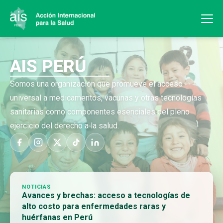
AIS PERÚ
Somos una organización que promueve el acceso
universal a medicamentos, vacunas y otras tecnologías
sanitarias como componentes esenciales del pleno
ejercicio del derecho a la salud.
NOTICIAS
Avances y brechas: acceso a tecnologías de
alto costo para enfermedades raras y
huérfanas en Perú