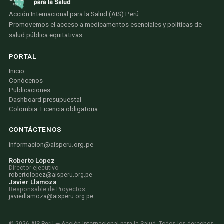
Acción Internacional para la Salud (AIS) Perú.
Promovemos el acceso a medicamentos esenciales y políticas de
salud pública equitativas.
PORTAL
Inicio
Conócenos
Publicaciones
Dashboard presupuestal
Colombia: Licencia obligatoria
CONTÁCTENOS
informacion@aisperu.org.pe
Roberto López
Director ejecutivo
robertolopez@aisperu.org.pe
Javier Llamoza
Responsable de Proyectos
javierllamoza@aisperu.org.pe
©
2026
AIS Perú — Acción Internacional para la Salud. Todos los derechos