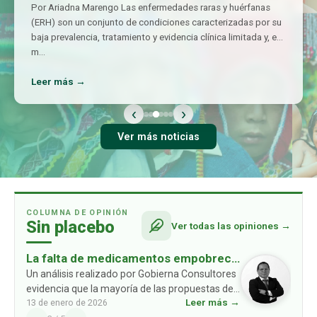
Por Ariadna Marengo Las enfermedades raras y huérfanas
(ERH) son un conjunto de condiciones caracterizadas por su
baja prevalencia, tratamiento y evidencia clínica limitada y, en
m
…
Leer más →
‹
›
Ver más noticias
COLUMNA DE OPINIÓN
Sin placebo
Ver todas las opiniones →
La falta de medicamentos empobrece
a las familias: un problema ausente en
Un análisis realizado por Gobierna Consultores
evidencia que la mayoría de las propuestas de
las propuestas de los partidos
Leer más →
13 de enero de 2026
los partidos políticos no consideran un
políticos