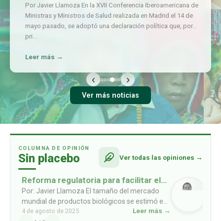
Por Javier Llamoza En la XVII Conferencia Iberoamericana de
Ministras y Ministros de Salud realizada en Madrid el 14 de
mayo pasado, se adoptó una declaración política que, por
pri
…
Leer más →
‹
›
Ver más noticias
COLUMNA DE OPINIÓN
Sin placebo
Ver todas las opiniones →
Reforma regulatoria para facilitar el
acceso a biosimilares
Por: Javier Llamoza El tamaño del mercado
mundial de productos biológicos se estimó en
Leer más →
4 de agosto de 2025
USD 461mil millones en 2022, y se prevé que