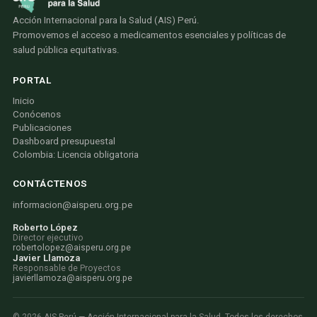
Acción Internacional para la Salud (AIS) Perú.
Promovemos el acceso a medicamentos esenciales y políticas de
salud pública equitativas.
PORTAL
Inicio
Conócenos
Publicaciones
Dashboard presupuestal
Colombia: Licencia obligatoria
CONTÁCTENOS
informacion@aisperu.org.pe
Roberto López
Director ejecutivo
robertolopez@aisperu.org.pe
Javier Llamoza
Responsable de Proyectos
javierllamoza@aisperu.org.pe
©
2026
AIS Perú — Acción Internacional para la Salud. Todos los derechos