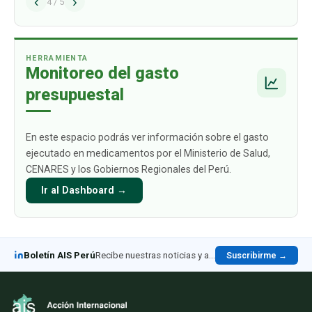
‹
›
alcance los USD 1009 mil millones para 2030.
4
/
5
Este crecimiento está impulsado
principalmente por aquellos productos
biológicos par
…
HERRAMIENTA
Monitoreo del gasto
presupuestal
En este espacio podrás ver información sobre el gasto
ejecutado en medicamentos por el Ministerio de Salud,
CENARES y los Gobiernos Regionales del Perú.
Ir al Dashboard →
Boletín AIS Perú
Recibe nuestras noticias y análisis en LinkedIn
Suscribirme →