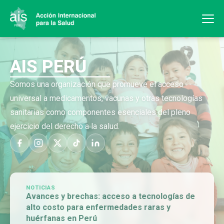
AIS PERÚ
Somos una organización que promueve el acceso
universal a medicamentos, vacunas y otras tecnologías
sanitarias como componentes esenciales del pleno
ejercicio del derecho a la salud.
NOTICIAS
Avances y brechas: acceso a tecnologías de
alto costo para enfermedades raras y
huérfanas en Perú