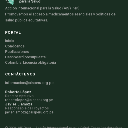
Acción Internacional para la Salud (AIS) Perú.
Promovemos el acceso a medicamentos esenciales y políticas de
salud pública equitativas.
PORTAL
Inicio
Conócenos
Publicaciones
Dashboard presupuestal
Colombia: Licencia obligatoria
CONTÁCTENOS
informacion@aisperu.org.pe
Roberto López
Director ejecutivo
robertolopez@aisperu.org.pe
Javier Llamoza
Responsable de Proyectos
javierllamoza@aisperu.org.pe
©
2026
AIS Perú — Acción Internacional para la Salud. Todos los derechos