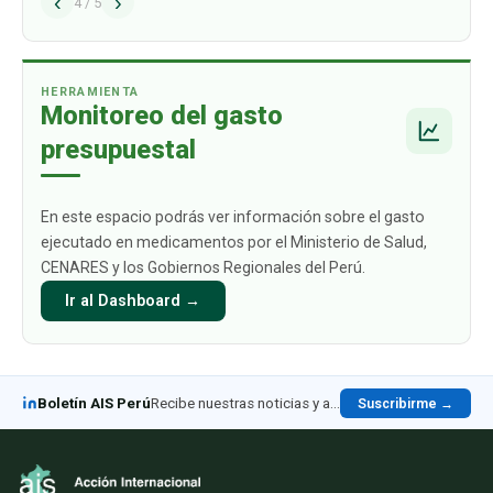
‹
›
alcance los USD 1009 mil millones para 2030.
4
/
5
Este crecimiento está impulsado
principalmente por aquellos productos
biológicos par
…
HERRAMIENTA
Monitoreo del gasto
presupuestal
En este espacio podrás ver información sobre el gasto
ejecutado en medicamentos por el Ministerio de Salud,
CENARES y los Gobiernos Regionales del Perú.
Ir al Dashboard →
Boletín AIS Perú
Recibe nuestras noticias y análisis en LinkedIn
Suscribirme →