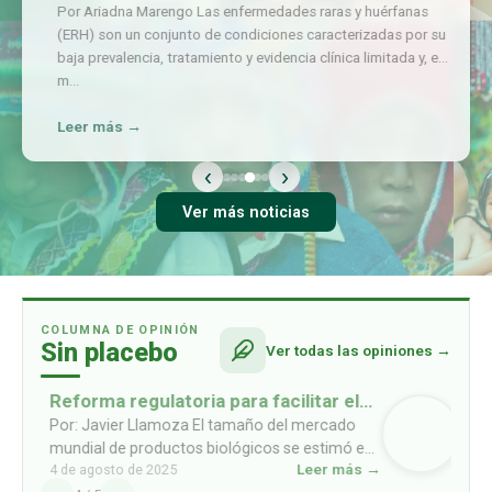
Por Ariadna Marengo Las enfermedades raras y huérfanas
(ERH) son un conjunto de condiciones caracterizadas por su
baja prevalencia, tratamiento y evidencia clínica limitada y, en
m
…
Leer más →
‹
›
Ver más noticias
COLUMNA DE OPINIÓN
Sin placebo
Ver todas las opiniones →
Reforma regulatoria para facilitar el
acceso a biosimilares
Por: Javier Llamoza El tamaño del mercado
mundial de productos biológicos se estimó en
Leer más →
4 de agosto de 2025
USD 461mil millones en 2022, y se prevé que