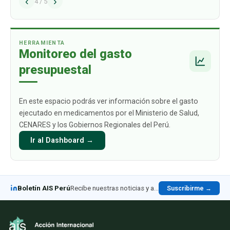
‹
›
alcance los USD 1009 mil millones para 2030.
4
/
5
Este crecimiento está impulsado
principalmente por aquellos productos
biológicos par
…
HERRAMIENTA
Monitoreo del gasto
presupuestal
En este espacio podrás ver información sobre el gasto
ejecutado en medicamentos por el Ministerio de Salud,
CENARES y los Gobiernos Regionales del Perú.
Ir al Dashboard →
Boletín AIS Perú
Recibe nuestras noticias y análisis en LinkedIn
Suscribirme →