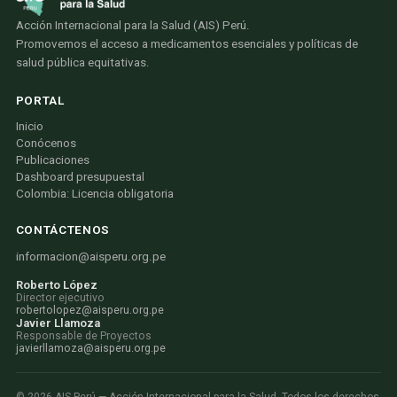
Acción Internacional para la Salud (AIS) Perú.
Promovemos el acceso a medicamentos esenciales y políticas de
salud pública equitativas.
PORTAL
Inicio
Conócenos
Publicaciones
Dashboard presupuestal
Colombia: Licencia obligatoria
CONTÁCTENOS
informacion@aisperu.org.pe
Roberto López
Director ejecutivo
robertolopez@aisperu.org.pe
Javier Llamoza
Responsable de Proyectos
javierllamoza@aisperu.org.pe
©
2026
AIS Perú — Acción Internacional para la Salud. Todos los derechos