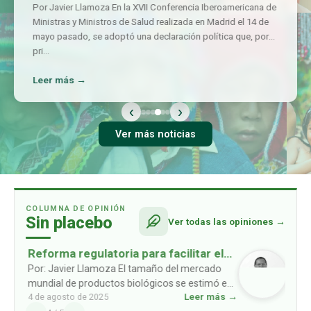
Por Javier Llamoza En la XVII Conferencia Iberoamericana de
Ministras y Ministros de Salud realizada en Madrid el 14 de
mayo pasado, se adoptó una declaración política que, por
pri
…
Leer más →
‹
›
Ver más noticias
COLUMNA DE OPINIÓN
Sin placebo
Ver todas las opiniones →
Reforma regulatoria para facilitar el
acceso a biosimilares
Por: Javier Llamoza El tamaño del mercado
mundial de productos biológicos se estimó en
Leer más →
4 de agosto de 2025
USD 461mil millones en 2022, y se prevé que