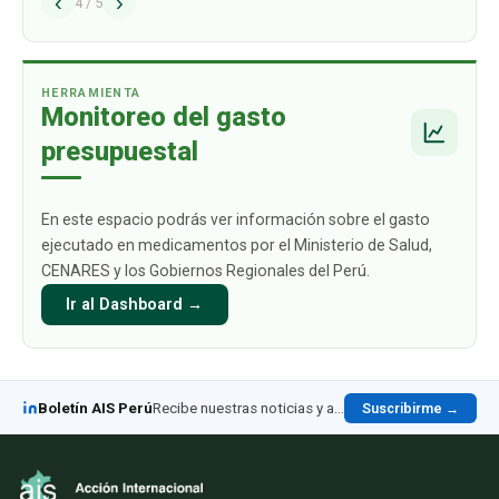
‹
›
alcance los USD 1009 mil millones para 2030.
4
/
5
Este crecimiento está impulsado
principalmente por aquellos productos
biológicos par
…
HERRAMIENTA
Monitoreo del gasto
presupuestal
En este espacio podrás ver información sobre el gasto
ejecutado en medicamentos por el Ministerio de Salud,
CENARES y los Gobiernos Regionales del Perú.
Ir al Dashboard →
Boletín AIS Perú
Recibe nuestras noticias y análisis en LinkedIn
Suscribirme →