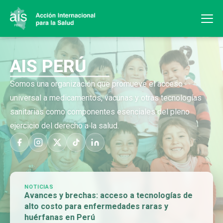
AIS PERÚ
Somos una organización que promueve el acceso
universal a medicamentos, vacunas y otras tecnologías
sanitarias como componentes esenciales del pleno
ejercicio del derecho a la salud.
NOTICIAS
Avances y brechas: acceso a tecnologías de
alto costo para enfermedades raras y
huérfanas en Perú