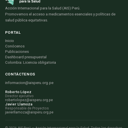
Acción Internacional para la Salud (AIS) Perú.
Promovemos el acceso a medicamentos esenciales y políticas de
salud pública equitativas.
PORTAL
Inicio
Conócenos
Publicaciones
Dashboard presupuestal
Colombia: Licencia obligatoria
CONTÁCTENOS
informacion@aisperu.org.pe
Roberto López
Director ejecutivo
robertolopez@aisperu.org.pe
Javier Llamoza
Responsable de Proyectos
javierllamoza@aisperu.org.pe
©
2026
AIS Perú — Acción Internacional para la Salud. Todos los derechos