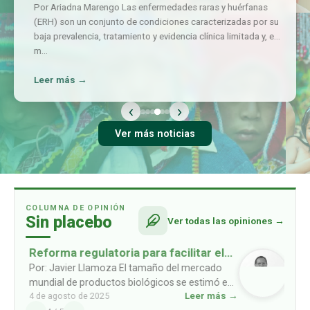
Por Ariadna Marengo Las enfermedades raras y huérfanas
(ERH) son un conjunto de condiciones caracterizadas por su
baja prevalencia, tratamiento y evidencia clínica limitada y, en
m
…
Leer más →
‹
›
Ver más noticias
COLUMNA DE OPINIÓN
Sin placebo
Ver todas las opiniones →
Reforma regulatoria para facilitar el
acceso a biosimilares
Por: Javier Llamoza El tamaño del mercado
mundial de productos biológicos se estimó en
Leer más →
4 de agosto de 2025
USD 461mil millones en 2022, y se prevé que