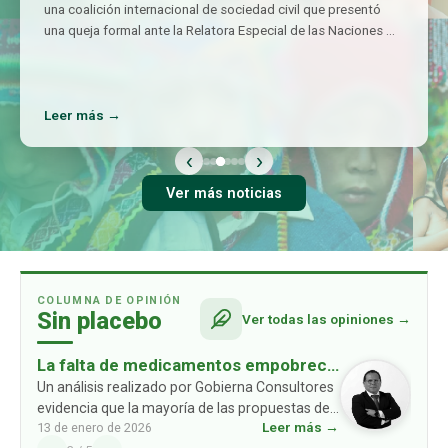
una coalición internacional de sociedad civil que presentó
una queja formal ante la Relatora Especial de las Naciones
…
Leer más →
‹
›
Ver más noticias
COLUMNA DE OPINIÓN
Sin placebo
Ver todas las opiniones →
La falta de medicamentos empobrece
a las familias: un problema ausente en
Un análisis realizado por Gobierna Consultores
evidencia que la mayoría de las propuestas de
las propuestas de los partidos
Leer más →
13 de enero de 2026
los partidos políticos no consideran un
políticos