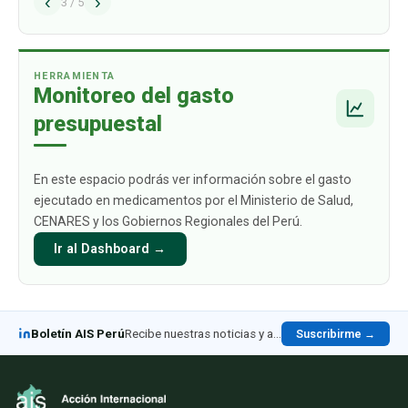
‹
›
problema estructural que afecta de manera
3
/
5
directa a los ciudadanos y sus familias: el alto
gasto de bolsillo que deben asumir c
…
HERRAMIENTA
Monitoreo del gasto
presupuestal
En este espacio podrás ver información sobre el gasto
ejecutado en medicamentos por el Ministerio de Salud,
CENARES y los Gobiernos Regionales del Perú.
Ir al Dashboard →
Boletín AIS Perú
Recibe nuestras noticias y análisis en LinkedIn
Suscribirme →