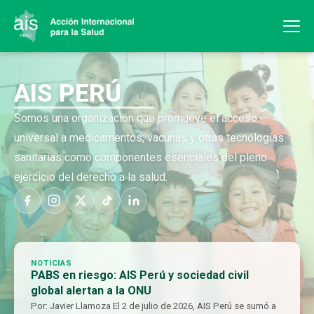
AIS PERÚ
Somos una organización que promueve el acceso
universal a medicamentos, vacunas y otras tecnologías
sanitarias como componentes esenciales del pleno
ejercicio del derecho a la salud.
NOTICIAS
PABS en riesgo: AIS Perú y sociedad civil
global alertan a la ONU
Por: Javier Llamoza El 2 de julio de 2026, AIS Perú se sumó a