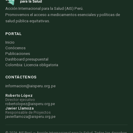
Acción Internacional para la Salud (AIS) Perú.
Promovemos el acceso a medicamentos esenciales y políticas de
salud pública equitativas.
PORTAL
Inicio
Conócenos
Publicaciones
Dashboard presupuestal
Colombia: Licencia obligatoria
CONTÁCTENOS
informacion@aisperu.org.pe
Roberto López
Director ejecutivo
robertolopez@aisperu.org.pe
Javier Llamoza
Responsable de Proyectos
javierllamoza@aisperu.org.pe
©
2026
AIS Perú — Acción Internacional para la Salud. Todos los derechos