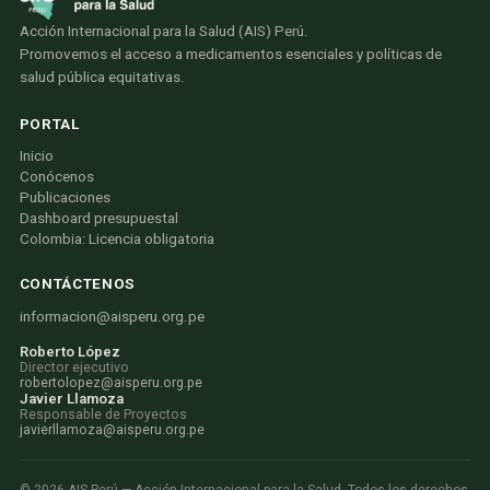
Acción Internacional para la Salud (AIS) Perú.
Promovemos el acceso a medicamentos esenciales y políticas de
salud pública equitativas.
PORTAL
Inicio
Conócenos
Publicaciones
Dashboard presupuestal
Colombia: Licencia obligatoria
CONTÁCTENOS
informacion@aisperu.org.pe
Roberto López
Director ejecutivo
robertolopez@aisperu.org.pe
Javier Llamoza
Responsable de Proyectos
javierllamoza@aisperu.org.pe
©
2026
AIS Perú — Acción Internacional para la Salud. Todos los derechos