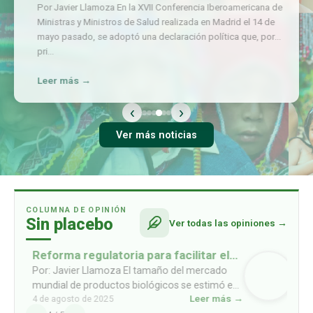
Por Javier Llamoza En la XVII Conferencia Iberoamericana de
Ministras y Ministros de Salud realizada en Madrid el 14 de
mayo pasado, se adoptó una declaración política que, por
pri
…
Leer más →
‹
›
Ver más noticias
COLUMNA DE OPINIÓN
Sin placebo
Ver todas las opiniones →
Reforma regulatoria para facilitar el
acceso a biosimilares
Por: Javier Llamoza El tamaño del mercado
mundial de productos biológicos se estimó en
Leer más →
4 de agosto de 2025
USD 461mil millones en 2022, y se prevé que