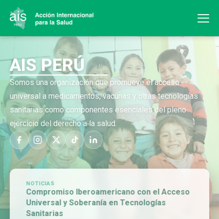
AIS PERÚ
Somos una organización que promueve el acceso
universal a medicamentos, vacunas y otras tecnologías
sanitarias como componentes esenciales del pleno
ejercicio del derecho a la salud.
NOTICIAS
Compromiso Iberoamericano con el Acceso
Universal y Soberanía en Tecnologías
Sanitarias