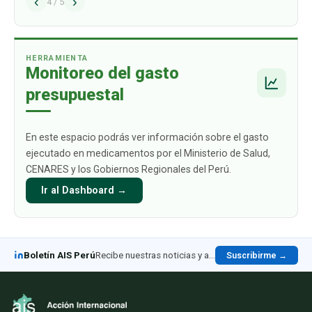
‹
›
alcance los USD 1009 mil millones para 2030.
4
/
5
Este crecimiento está impulsado
principalmente por aquellos productos
biológicos par
…
HERRAMIENTA
Monitoreo del gasto
presupuestal
En este espacio podrás ver información sobre el gasto
ejecutado en medicamentos por el Ministerio de Salud,
CENARES y los Gobiernos Regionales del Perú.
Ir al Dashboard →
Boletín AIS Perú
Recibe nuestras noticias y análisis en LinkedIn
Suscribirme →