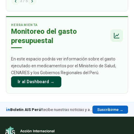
‹
›
problema estructural que afecta de manera
3
/
5
directa a los ciudadanos y sus familias: el alto
gasto de bolsillo que deben asumir c
…
HERRAMIENTA
Monitoreo del gasto
presupuestal
En este espacio podrás ver información sobre el gasto
ejecutado en medicamentos por el Ministerio de Salud,
CENARES y los Gobiernos Regionales del Perú.
Ir al Dashboard →
Boletín AIS Perú
Recibe nuestras noticias y análisis en LinkedIn
Suscribirme →