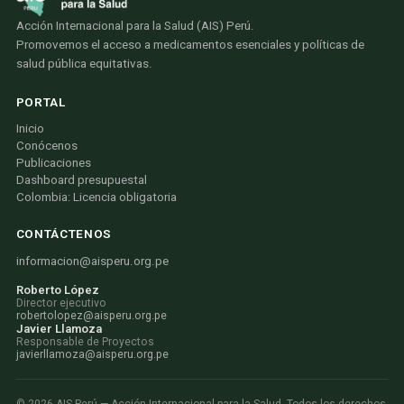
Acción Internacional para la Salud (AIS) Perú.
Promovemos el acceso a medicamentos esenciales y políticas de
salud pública equitativas.
PORTAL
Inicio
Conócenos
Publicaciones
Dashboard presupuestal
Colombia: Licencia obligatoria
CONTÁCTENOS
informacion@aisperu.org.pe
Roberto López
Director ejecutivo
robertolopez@aisperu.org.pe
Javier Llamoza
Responsable de Proyectos
javierllamoza@aisperu.org.pe
©
2026
AIS Perú — Acción Internacional para la Salud. Todos los derechos