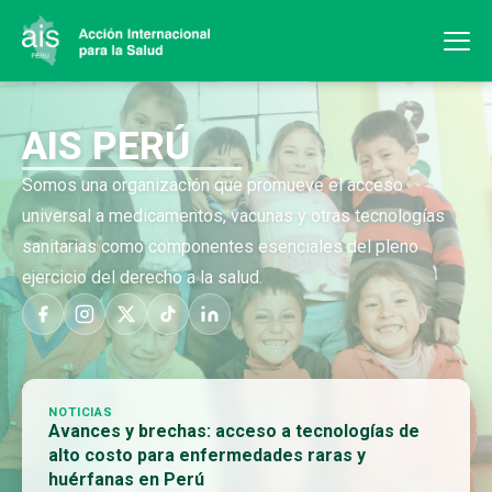
AIS PERÚ
Somos una organización que promueve el acceso
universal a medicamentos, vacunas y otras tecnologías
sanitarias como componentes esenciales del pleno
ejercicio del derecho a la salud.
NOTICIAS
Avances y brechas: acceso a tecnologías de
alto costo para enfermedades raras y
huérfanas en Perú