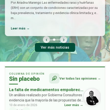
Por Ariadna Marengo Las enfermedades raras y huérfanas
(ERH) son un conjunto de condiciones caracterizadas por su
baja prevalencia, tratamiento y evidencia clínica limitada y, en
m
…
Leer más →
‹
›
Ver más noticias
COLUMNA DE OPINIÓN
Sin placebo
Ver todas las opiniones →
La falta de medicamentos empobrece
a las familias: un problema ausente en
Un análisis realizado por Gobierna Consultores
evidencia que la mayoría de las propuestas de
las propuestas de los partidos
Leer más →
13 de enero de 2026
los partidos políticos no consideran un
políticos