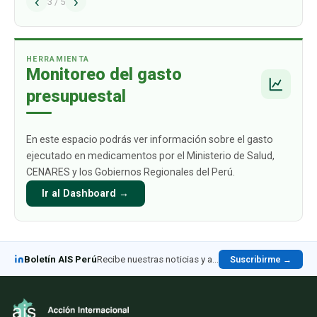
‹
›
problema estructural que afecta de manera
3
/
5
directa a los ciudadanos y sus familias: el alto
gasto de bolsillo que deben asumir c
…
HERRAMIENTA
Monitoreo del gasto
presupuestal
En este espacio podrás ver información sobre el gasto
ejecutado en medicamentos por el Ministerio de Salud,
CENARES y los Gobiernos Regionales del Perú.
Ir al Dashboard →
Boletín AIS Perú
Recibe nuestras noticias y análisis en LinkedIn
Suscribirme →