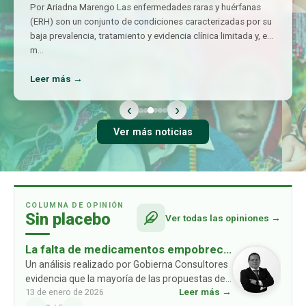
Por Ariadna Marengo Las enfermedades raras y huérfanas
(ERH) son un conjunto de condiciones caracterizadas por su
baja prevalencia, tratamiento y evidencia clínica limitada y, en
m
…
Leer más →
‹
›
Ver más noticias
COLUMNA DE OPINIÓN
Sin placebo
Ver todas las opiniones →
La falta de medicamentos empobrece
a las familias: un problema ausente en
Un análisis realizado por Gobierna Consultores
evidencia que la mayoría de las propuestas de
las propuestas de los partidos
Leer más →
13 de enero de 2026
los partidos políticos no consideran un
políticos