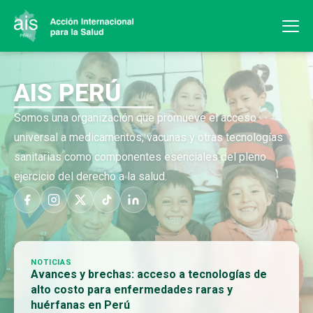
AIS PERÚ
Somos una organización que promueve el acceso
universal a medicamentos, vacunas y otras tecnologías
sanitarias como componentes esenciales del pleno
ejercicio del derecho a la salud.
NOTICIAS
Avances y brechas: acceso a tecnologías de
alto costo para enfermedades raras y
huérfanas en Perú