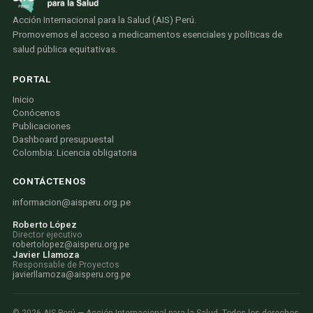
Acción Internacional para la Salud (AIS) Perú.
Promovemos el acceso a medicamentos esenciales y políticas de
salud pública equitativas.
PORTAL
Inicio
Conócenos
Publicaciones
Dashboard presupuestal
Colombia: Licencia obligatoria
CONTÁCTENOS
informacion@aisperu.org.pe
Roberto López
Director ejecutivo
robertolopez@aisperu.org.pe
Javier Llamoza
Responsable de Proyectos
javierllamoza@aisperu.org.pe
©
2026
AIS Perú — Acción Internacional para la Salud. Todos los derechos