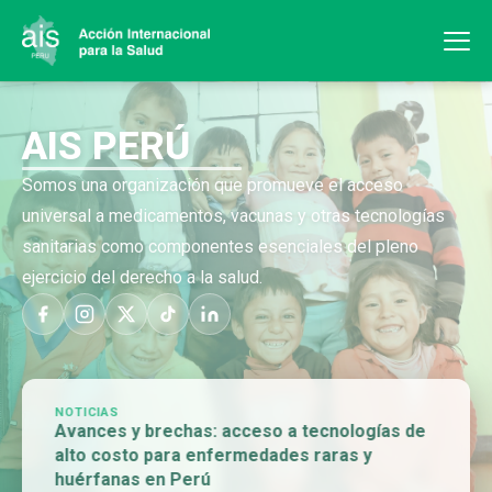
AIS PERÚ
Somos una organización que promueve el acceso
universal a medicamentos, vacunas y otras tecnologías
sanitarias como componentes esenciales del pleno
ejercicio del derecho a la salud.
NOTICIAS
Avances y brechas: acceso a tecnologías de
alto costo para enfermedades raras y
huérfanas en Perú