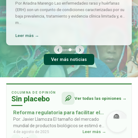
Por Ariadna Marengo Las enfermedades raras y huérfanas
(ERH) son un conjunto de condiciones caracterizadas por su
baja prevalencia, tratamiento y evidencia clínica limitada y, en
m
…
Leer más →
‹
›
Ver más noticias
COLUMNA DE OPINIÓN
Sin placebo
Ver todas las opiniones →
Reforma regulatoria para facilitar el
acceso a biosimilares
Por: Javier Llamoza El tamaño del mercado
mundial de productos biológicos se estimó en
Leer más →
4 de agosto de 2025
USD 461mil millones en 2022, y se prevé que