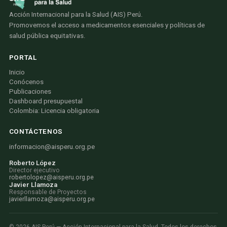
Acción Internacional para la Salud (AIS) Perú.
Promovemos el acceso a medicamentos esenciales y políticas de
salud pública equitativas.
PORTAL
Inicio
Conócenos
Publicaciones
Dashboard presupuestal
Colombia: Licencia obligatoria
CONTÁCTENOS
informacion@aisperu.org.pe
Roberto López
Director ejecutivo
robertolopez@aisperu.org.pe
Javier Llamoza
Responsable de Proyectos
javierllamoza@aisperu.org.pe
©
2026
AIS Perú — Acción Internacional para la Salud. Todos los derechos