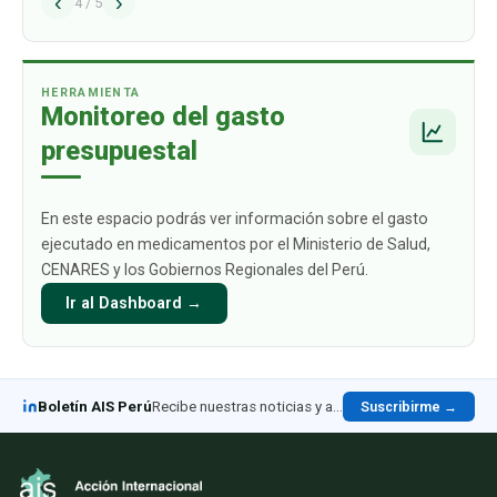
‹
›
alcance los USD 1009 mil millones para 2030.
4
/
5
Este crecimiento está impulsado
principalmente por aquellos productos
biológicos par
…
HERRAMIENTA
Monitoreo del gasto
presupuestal
En este espacio podrás ver información sobre el gasto
ejecutado en medicamentos por el Ministerio de Salud,
CENARES y los Gobiernos Regionales del Perú.
Ir al Dashboard →
Boletín AIS Perú
Recibe nuestras noticias y análisis en LinkedIn
Suscribirme →